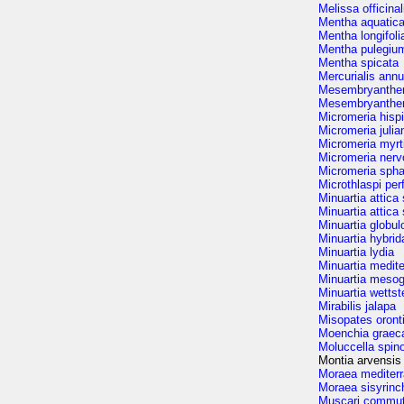
Melissa officinal
Mentha aquatic
Mentha longifoli
Mentha pulegiu
Mentha spicata
Mercurialis ann
Mesembryanthem
Mesembryanthe
Micromeria hisp
Micromeria julia
Micromeria myrti
Micromeria nerv
Micromeria spha
Microthlaspi per
Minuartia attica 
Minuartia attica
Minuartia globul
Minuartia hybrid
Minuartia lydia
Minuartia medit
Minuartia mesog
Minuartia wettste
Mirabilis jalapa
Misopates oront
Moenchia graec
Moluccella spin
Montia arvensis
Moraea mediter
Moraea sisyrinc
Muscari commu