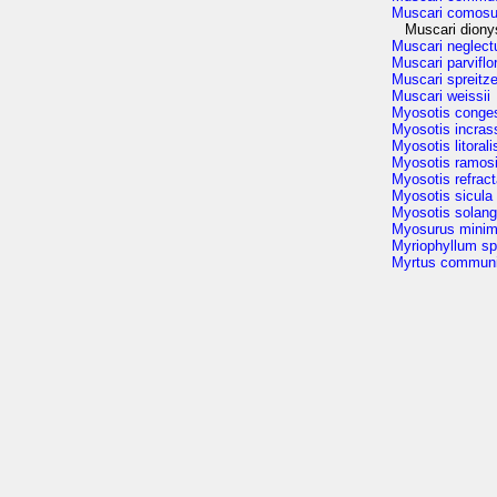
Muscari comos
Muscari diony
Muscari neglec
Muscari parvifl
Muscari spreitze
Muscari weissii
Myosotis conge
Myosotis incras
Myosotis litorali
Myosotis ramos
Myosotis refract
Myosotis sicula
Myosotis solan
Myosurus mini
Myriophyllum s
Myrtus commun