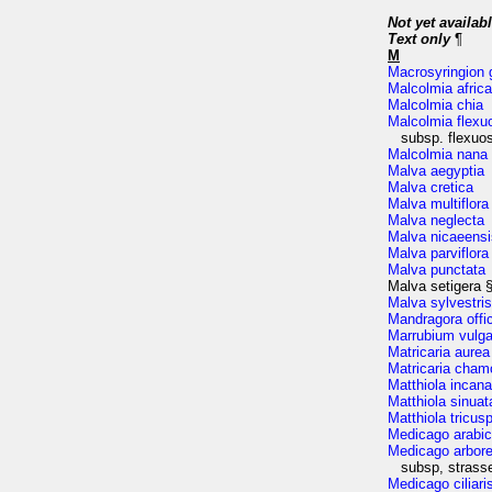
Not yet availab
Text only
¶
M
Macrosyringion 
Malcolmia afric
Malcolmia chia
Malcolmia flexu
subsp. flexuo
Malcolmia nana
Malva aegyptia
Malva cretica
Malva multiflora
Malva neglecta
Malva nicaeensi
Malva parviflora
Malva punctata
Malva setigera 
Malva sylvestris
Mandragora offi
Marrubium vulga
Matricaria aurea
Matricaria cham
Matthiola incana
Matthiola sinuat
Matthiola tricus
Medicago arabi
Medicago arbore
subsp, strasse
Medicago ciliari