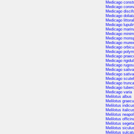
Medicago constr
Medicago coron
Medicago discif
Medicago doliat
Medicago littoral
Medicago lupuli
Medicago marin
Medicago mini
Medicago monsp
Medicago mure
Medicago orbicu
Medicago polym
Medicago praec
Medicago rigidu
Medicago rugos
Medicago sativa
Medicago sativa
Medicago scutel
Medicago trunca
Medicago tuberc
Medicago varia
Melilotus albus
Melilotus graec
Melilotus indicu
Melilotus italicu
Melilotus neapol
Melilotus officin
Melilotus segeta
Melilotus siculu
Melilotus sulcat