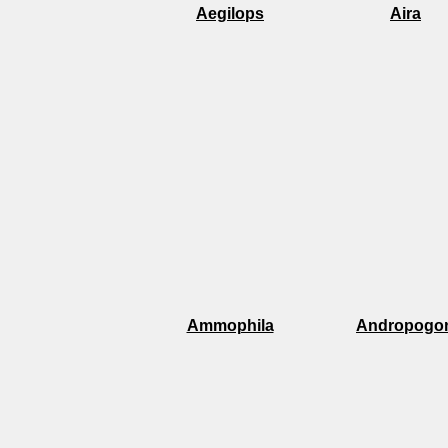
Aegilops
Aira
Ammophila
Andropogo