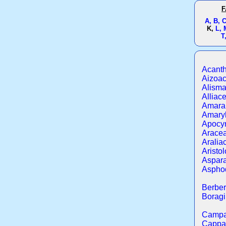
F
A,
B,
C
K,
L,
T